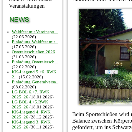
Veranstaltungen
Waldfest mit Vereinspo...
(22.06.2026)
Einladung Waldfest mit...
(17.05.2026)
Ostereierschießen 2026
(31.03.2026)
Einladung Ostereiersch...
(22.02.2026)
KK-Liegend 5.+6. RWK
2...
(15.02.2026)
Einladung Generalversa...
(08.02.2026)
LG BOL 6.+7..RWK
2025_26
(18.01.2026)
LG BOL 4.+5.RWK
2025_26
(18.01.2026)
KK-Liegend 4. RWK
Beim Sportschießen wird n
2025_26
(28.12.2025)
Balance zwischen Körperbe
KK-Liegend 3. RWK
gefordert, um ins Schwarze
2025_26
(30.11.2025)